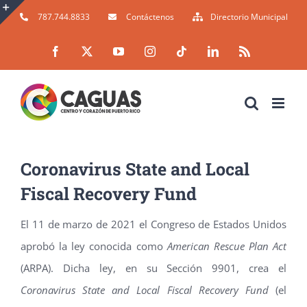
Skip
787.744.8833
Contáctenos
Directorio Municipal
to
Toggle
Facebook
X
YouTube
Instagram
Tiktok
LinkedIn
Rss
content
Sliding
Bar
Area
Coronavirus State and Local
Fiscal Recovery Fund
El 11 de marzo de 2021 el Congreso de Estados Unidos
aprobó la ley conocida como
American Rescue Plan Act
(ARPA). Dicha ley, en su Sección 9901, crea el
Coronavirus State and Local Fiscal Recovery Fund
(el