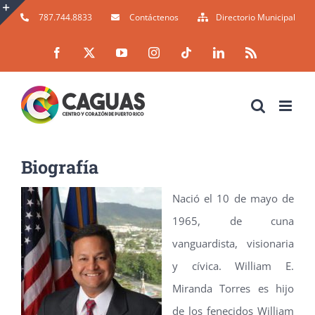
Skip
787.744.8833
Contáctenos
Directorio Municipal
to
Toggle
Facebook
X
YouTube
Instagram
Tiktok
LinkedIn
Rss
content
Sliding
Bar
Area
Biografía
Nació el 10 de mayo de
1965, de cuna
vanguardista, visionaria
y cívica. William E.
Miranda Torres es hijo
de los fenecidos William