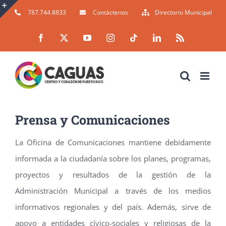
Skip
787.744.8833
Contáctenos
Directorio Municipal
to
Toggle
Facebook
X
YouTube
Instagram
Tiktok
LinkedIn
Rss
content
Sliding
Bar
Area
Prensa y Comunicaciones
La Oficina de Comunicaciones mantiene debidamente
informada a la ciudadanía sobre los planes, programas,
proyectos y resultados de la gestión de la
Administración Municipal a través de los medios
informativos regionales y del país. Además, sirve de
apoyo a entidades cívico-sociales y religiosas de la