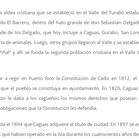
a aldea cristiana que se estableció en el Valle del Turabo estab
o El Barrero, dentro del hato grande de don Sebastián Delgado 
de de los Delgado, que hoy incluye a Caguas, Gurabo, San Loren
cría de animales. Luego, otros grupos llegaron al Valle y se estable
iñal” y allí se funda la segunda población cristiana en el Valle
r a regir en Puerto Rico la Constitución de Cádiz en 1812, e
que el pueblo se constituya en ayuntamiento. En 1820, Caguas re
sto le daba a los cagüeños los mismos derechos que poseían l
obligaciones que la Constitución les defendía.
ta el 1894 que Caguas adquiere el título de ciudad. En 1897 se es
s que habían operado en la Isla durante los cuatrocientos años 