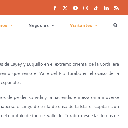
Facebook
X
YouTube
Instagram
Tiktok
LinkedIn
Rss
nos
Negocios
Visitantes
s de Cayey y Luquillo en el extremo oriental de la Cordillera
premo que reinó el Valle del Río Turabo en el ocaso de la
s españoles.
osos de perder su vida y la hacienda, empezaron a moverse
 haberse distinguido en la defensa de la Isla, el Capitán Don
l dominio de todo el Valle del Turabo; desde las lomas de