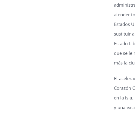
administr
atender to
Estados U
sustituir 
Estado Lib
que se le 
más la ci
El aceler
Corazón Cr
en la isla
y una exce