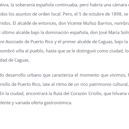
ativa, la soberanía española continuaba, pero habría una cámara 
dos los asuntos de orden local. Pero, el 5 de octubre de 1898, se
nidos. El alcalde de entonces, don Vicente Muñoz Barrios, nombr
al último alcalde bajo la dominación española, don José María So
re Asociado de Puerto Rico y el primer alcalde de Caguas, bajo l
nombró villa al pueblo, hasta que se le distinguió como ciudad, 
udad de Caguas.
ado desarrollo urbano que caracteriza el momento que vivimos, 
iollo de Puerto Rico, late al ritmo de un rico patrimonio cultura
. En la ciudad, encontrará la Ruta del Corazón Criollo, que hilvana
lente y variada oferta gastronómica.