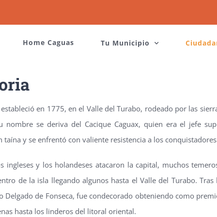
Home Caguas
Tu Municipio
Ciudada
oria
estableció en 1775, en el Valle del Turabo, rodeado por las sierra
Su nombre se deriva del Cacique Caguax, quien era el jefe su
ón taína y se enfrentó con valiente resistencia a los conquistadore
s ingleses y los holandeses atacaron la capital, muchos temer
entro de la isla llegando algunos hasta el Valle del Turabo. Tras
o Delgado de Fonseca, fue condecorado obteniendo como premio e
as hasta los linderos del litoral oriental.