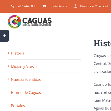
Skip
787.744.8833
Contáctenos
Directorio Municipal
to
content
Toggle
Hist
Sliding
Bar
Historia
Caguas se 
Area
Central. 
Misión y Visión
civilizaci
Nuestra Identidad
Cuando lo
hacia el c
Himno de Caguas
Juan Mate
Portales
Aguas Buen