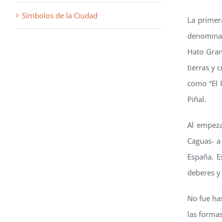
Símbolos de la Ciudad
La primer
denominad
Hato Gran
tierras y 
como “El P
Piñal.
Al empeza
Caguas- a 
España. E
deberes y 
No fue has
las forma