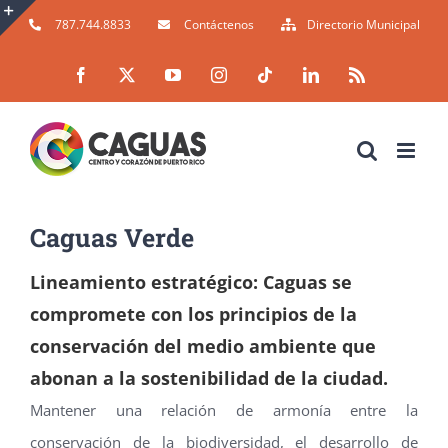
Skip
787.744.8833
Contáctenos
Directorio Municipal
to
Toggle
Facebook
X
YouTube
Instagram
Tiktok
LinkedIn
Rss
content
Sliding
Bar
Area
Caguas Verde
Lineamiento estratégico: Caguas se
compromete con los principios de la
conservación del medio ambiente que
abonan a la sostenibilidad de la ciudad.
Mantener una relación de armonía entre la
conservación de la biodiversidad, el desarrollo de