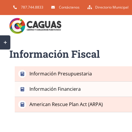
Skip
787.744.8833
Contáctenos
Directorio Municipal
to
content
Toggle
Sliding
Información Fiscal
Bar
Area
Información Presupuestaria
Información Financiera
American Rescue Plan Act (ARPA)