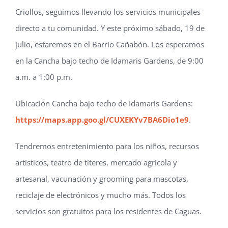
El sábado 19 de julio, estaremos en la Cancha bajo techo Idamaris Gardens
Criollos, seguimos llevando los servicios municipales
directo a tu comunidad. Y este próximo sábado, 19 de
julio, estaremos en el Barrio Cañabón. Los esperamos
en la Cancha bajo techo de Idamaris Gardens, de 9:00
a.m. a 1:00 p.m.
Ubicación Cancha bajo techo de Idamaris Gardens:
https://maps.app.goo.gl/CUXEKYv7BA6Dio1e9
.
Tendremos entretenimiento para los niños, recursos
artísticos, teatro de títeres, mercado agrícola y
artesanal, vacunación y grooming para mascotas,
reciclaje de electrónicos y mucho más. Todos los
servicios son gratuitos para los residentes de Caguas.