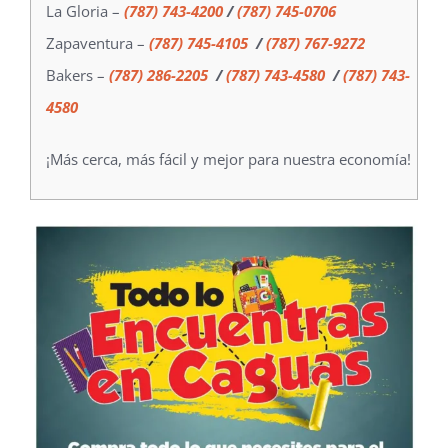
La Gloria –
(787) 743-4200
/
(787) 745-0706
Zapaventura –
(787) 745-410
5
/
(787) 767-9272
Bakers –
(787) 286-2205
/
(787) 743-4580
/
(787) 743-
4580
¡Más cerca, más fácil y mejor para nuestra economía!