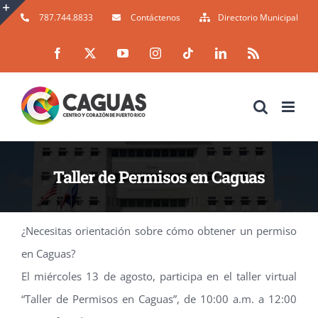
Skip
787.744.8833
Contáctenos
Directorio Municipal
to
Toggle
Facebook
X
YouTube
Instagram
Tiktok
LinkedIn
Rss
content
Sliding
Bar
Area
Taller de Permisos en Caguas
Participa en el taller virtual para orientarte sobre cómo obtener un permiso en Caguas.
¿Necesitas orientación sobre cómo obtener un permiso
en Caguas?
El miércoles 13 de agosto, participa en el taller virtual
“Taller de Permisos en Caguas”, de 10:00 a.m. a 12:00