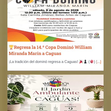
Regresa la 14.ª Copa Dominó William
Miranda Marín a Caguas
¡La tradición del dominó regresa a Caguas!
(
)
[...]