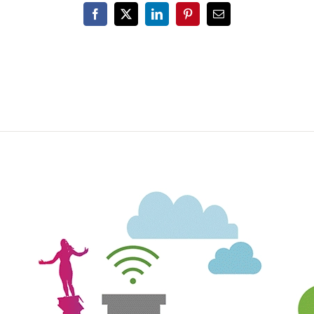
Facebook
X
LinkedIn
Pinterest
Email