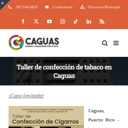
Skip
787.744.8833
Contáctenos
Directorio Municipal
to
Toggle
Facebook
X
YouTube
Instagram
Tiktok
LinkedIn
Rss
content
Sliding
Bar
Area
Taller de confección de tabaco en
Caguas
Invitamos a la ciudadanía a participar de un taller de confección de cigarros, los sábados, 10 y 17 de agosto de 2024
¡Cupo limitado!
Caguas,
Puerto Rico
–