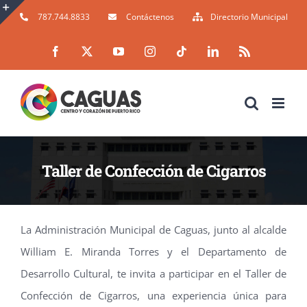
Skip
787.744.8833
Contáctenos
Directorio Municipal
to
Toggle
Facebook
X
YouTube
Instagram
Tiktok
LinkedIn
Rss
content
Sliding
Bar
Area
Taller de Confección de Cigarros
No te pierdas el Taller de Confección de Cigarros organizado por la Administración Municipal de Caguas y el Departamento de Desarrollo Cultural.
La Administración Municipal de Caguas, junto al alcalde
William E. Miranda Torres y el Departamento de
Desarrollo Cultural, te invita a participar en el Taller de
Confección de Cigarros, una experiencia única para