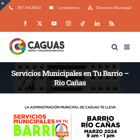
Skip
787.744.8833
Contáctenos
Directorio Municipal
to
Toggle
Facebook
X
YouTube
Instagram
Tiktok
LinkedIn
Rss
content
Sliding
Bar
Area
Servicios Municipales en Tu Barrio –
Rio Cañas
Atención Barrio Rio Cañas, el viernes 15 y sábado 23 de marzo servicios gratuitos, vacunación y grooming para mascotas