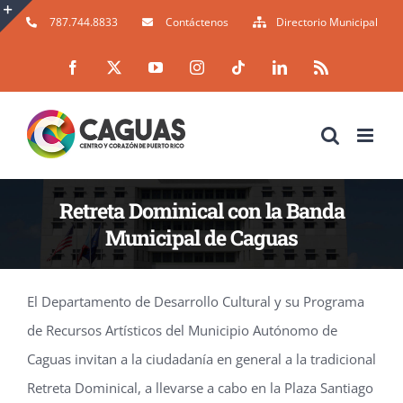
Skip
787.744.8833
Contáctenos
Directorio Municipal
to
Toggle
Facebook
X
YouTube
Instagram
Tiktok
LinkedIn
Rss
content
Sliding
Bar
Area
Retreta Dominical con la Banda
Municipal de Caguas
El Departamento de Desarrollo Cultural y su Programa
de Recursos Artísticos del Municipio Autónomo de
Caguas invitan a la ciudadanía en general a la tradicional
Retreta Dominical, a llevarse a cabo en la Plaza Santiago