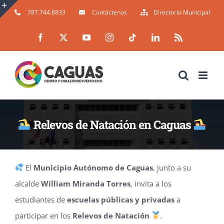
Skip
787.744.8833
Contáctenos
Directorio Municipal
to
Toggle
Facebook
X
YouTube
Instagram
Tiktok
LinkedIn
Rss
content
Sliding
Bar
Area
Relevos de Natación en Caguas
Invitamos a los estudiantes de escuelas públicas y privadas a participar en los Relevos de Natación
El
Municipio Autónomo de Caguas
, junto a su
alcalde
William Miranda Torres
, invita a los
estudiantes de
escuelas públicas y privadas
a
participar en los
Relevos de Natación
.