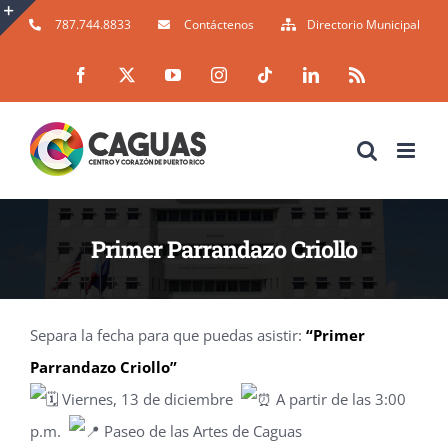
Skip
787.744.8833
Contáctenos
Directorio Municipal
to
Toggle
Facebook
X
YouTube
Instagram
Tiktok
LinkedIn
Rss
content
Sliding
Bar
Area
Primer Parrandazo Criollo
Separa la fecha para que puedas asistir al “Primer Parrandazo Criollo”
Separa la fecha para que puedas asistir:
“Primer
Parrandazo Criollo”
Viernes, 13 de diciembre
A partir de las 3:00
p.m.
Paseo de las Artes de Caguas