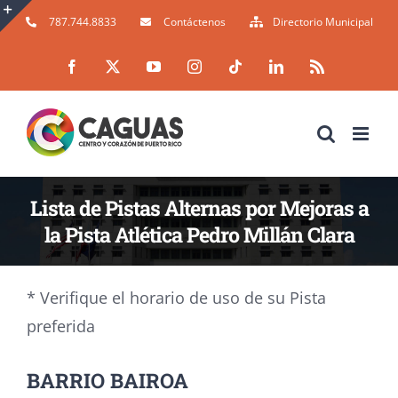
Skip
787.744.8833
Contáctenos
Directorio Municipal
to
Toggle
Facebook
X
YouTube
Instagram
Tiktok
LinkedIn
Rss
content
Sliding
Bar
Area
Lista de Pistas Alternas por Mejoras a
la Pista Atlética Pedro Millán Clara
* Verifique el horario de uso de su Pista
preferida
BARRIO BAIROA