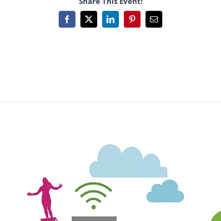
Share This Event!
Facebook
X
LinkedIn
Pinterest
Email