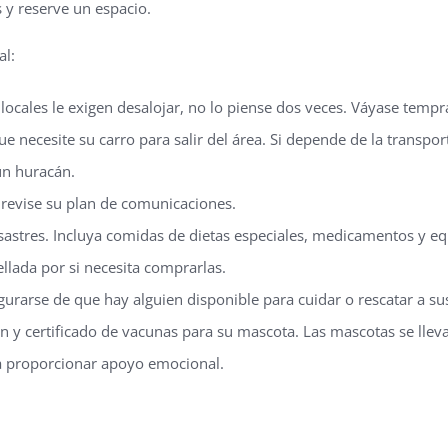
 y reserve un espacio.
al:
s locales le exigen desalojar, no lo piense dos veces. Váyase tempr
 necesite su carro para salir del área. Si depende de la transport
un huracán.
y revise su plan de comunicaciones.
desastres. Incluya comidas de dietas especiales, medicamentos y e
ellada por si necesita comprarlas.
gurarse de que hay alguien disponible para cuidar o rescatar a s
n y certificado de vacunas para su mascota. Las mascotas se llev
a proporcionar apoyo emocional.