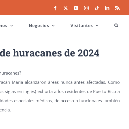
Facebook
X
YouTube
Instagram
Tiktok
LinkedIn
Rss
nos
Negocios
Visitantes
 de huracanes de 2024
 huracanes?
uracán María alcanzaron áreas nunca antes afectadas. Como
 siglas en inglés) exhorta a los residentes de Puerto Rico a
sidades especiales médicas, de acceso o funcionales también
encia.