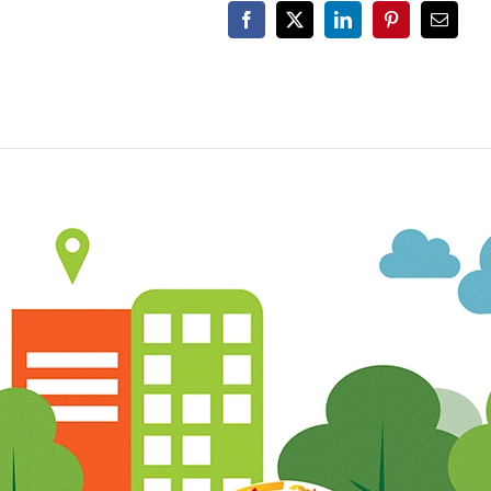
Facebook
X
LinkedIn
Pinterest
Email