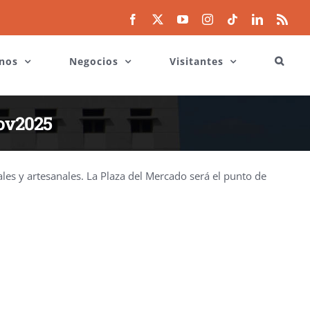
Facebook
X
YouTube
Instagram
Tiktok
LinkedIn
Rss
nos
Negocios
Visitantes
nov2025
es y artesanales. La Plaza del Mercado será el punto de