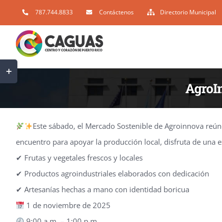
Skip
787.744.8833
Contáctenos
Directorio Municipal
to
content
Toggle
Sliding
AgroIn
Bar
Area
Este sábado, el Mercado Sostenible de Agroinnova reúne
encuentro para apoyar la producción local, disfruta de una
✔ Frutas y vegetales frescos y locales
✔ Productos agroindustriales elaborados con dedicación
✔ Artesanías hechas a mano con identidad boricua
1 de noviembre de 2025
9:00 a.m. – 1:00 p.m.