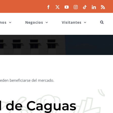
Facebook
X
YouTube
Instagram
Tiktok
LinkedIn
Rss
nos
Negocios
Visitantes
pueden beneficiarse del mercado.