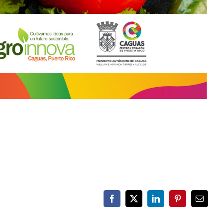
Facebook
X
LinkedIn
Pinterest
Email