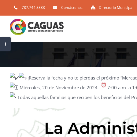
Skip
787.744.8833
Contáctenos
Directorio Municipal
to
content
Toggle
Sliding
Bar
Area
El miércoles, 20 de noviembre en la Plaza Santiago R. Plamer
¡Reserva la fecha y no te pierdas el próximo “Mercad
Miércoles, 20 de Noviembre de 2024.
7:00 a.m. a 1
Todas aquellas familias que reciben los beneficios del Pr