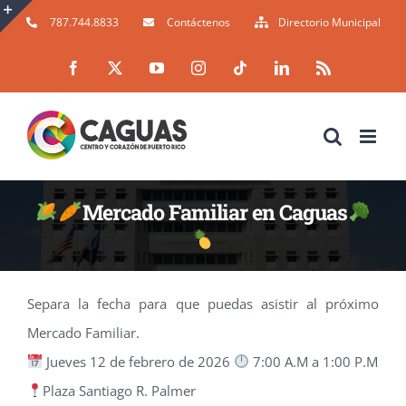
Skip
787.744.8833
Contáctenos
Directorio Municipal
to
Toggle
Facebook
X
YouTube
Instagram
Tiktok
LinkedIn
Rss
content
Sliding
Bar
Area
Mercado Familiar en Caguas
Separa la fecha para que puedas asistir al próximo
Mercado Familiar.
Jueves 12 de febrero de 2026
7:00 A.M a 1:00 P.M
Plaza Santiago R. Palmer