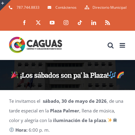
Skip
787.744.8833
Contáctenos
Directorio Municipal
to
Toggle
Facebook
X
YouTube
Instagram
Tiktok
LinkedIn
Rss
content
Sliding
Bar
Area
¡Los sábados son pa’ la Plaza!
Te invitamos el
sábado, 30 de mayo de 2026
, de una
tarde especial en la
Plaza Palmer
, llena de música,
color y alegría con la
iluminación de la plaza
.
Hora:
6:00 p. m.