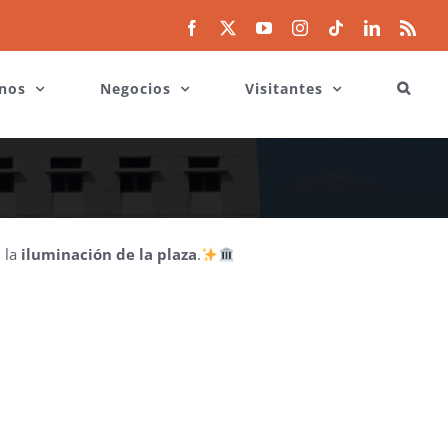
Facebook
X
YouTube
Instagram
Tiktok
LinkedIn
Rss
nos
Negocios
Visitantes
n la
iluminación de la plaza
.