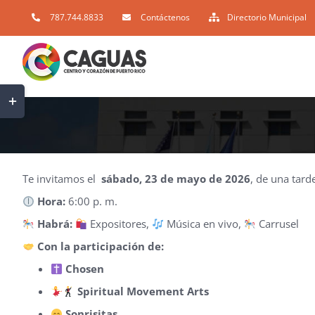
Skip
787.744.8833
Contáctenos
Directorio Municipal
to
content
Toggle
Sliding
Bar
Area
Te invitamos el
sábado, 23 de mayo de 2026
, de una tard
Hora:
6:00 p. m.
Habrá:
Expositores,
Música en vivo,
Carrusel
Con la participación de:
Chosen
Spiritual Movement Arts
Sonrisitas