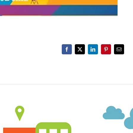
Facebook
X
LinkedIn
Pinterest
Email