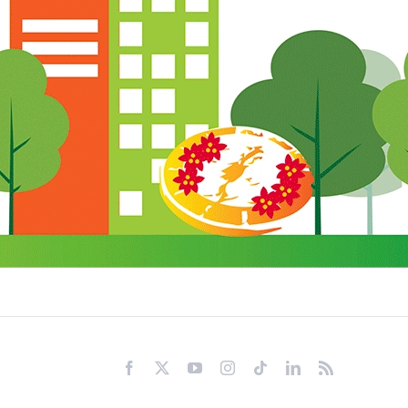
Facebook
X
YouTube
Instagram
Tiktok
LinkedIn
Rss