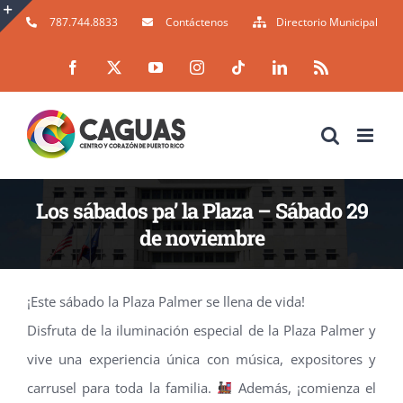
Skip
787.744.8833
Contáctenos
Directorio Municipal
to
Toggle
Facebook
X
YouTube
Instagram
Tiktok
LinkedIn
Rss
content
Sliding
Bar
Area
Los sábados pa’ la Plaza – Sábado 29
de noviembre
¡Este sábado la Plaza Palmer se llena de vida!
Disfruta de la iluminación especial de la Plaza Palmer y
vive una experiencia única con música, expositores y
carrusel para toda la familia.
Además, ¡comienza el