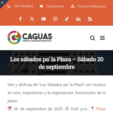
Skip
787.744.8833
Contáctenos
Directorio Municipal
to
Toggle
Facebook
X
YouTube
Instagram
Tiktok
LinkedIn
Rss
content
Sliding
Bar
Area
Los sábados pa’ la Plaza – Sábado 20
de septiembre
Ven y disfruta de “Los Sábados pa’ la Plaza” con música
en vivo, expositores y la espectacular iluminación de la
plaza.
20 de septiembre de 2025
6:00 p.m.
Plaza