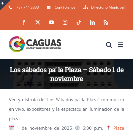
Skip
787.744.8833
Contáctenos
Directorio Municipal
to
Toggle
Facebook
X
YouTube
Instagram
Tiktok
LinkedIn
Rss
content
Sliding
Bar
Area
Los sábados pa’ la Plaza – Sábado 1 de
noviembre
Ven y disfruta de “Los Sábados pa’ la Plaza” con música
en vivo, expositores y la espectacular iluminación de la
plaza.
1 de noviembre de 2025
6:00 p.m.
Plaza