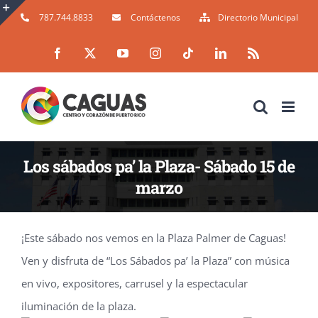
Skip
787.744.8833
Contáctenos
Directorio Municipal
to
Toggle
Facebook
X
YouTube
Instagram
Tiktok
LinkedIn
Rss
content
Sliding
Bar
Area
Los sábados pa’ la Plaza- Sábado 15 de
marzo
¡Este sábado nos vemos en la Plaza Palmer de Caguas!
Ven y disfruta de “Los Sábados pa’ la Plaza” con música
en vivo, expositores, carrusel y la espectacular
iluminación de la plaza.