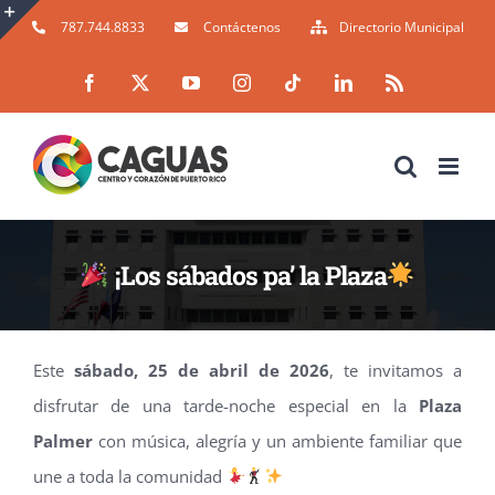
Skip
787.744.8833
Contáctenos
Directorio Municipal
to
Toggle
Facebook
X
YouTube
Instagram
Tiktok
LinkedIn
Rss
content
Sliding
Bar
Area
¡Los sábados pa’ la Plaza
Este
sábado, 25 de abril de 2026
, te invitamos a
disfrutar de una tarde-noche especial en la
Plaza
Palmer
con música, alegría y un ambiente familiar que
une a toda la comunidad