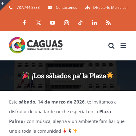
Skip
787.744.8833
Contáctenos
Directorio Municipal
to
Toggle
Facebook
X
YouTube
Instagram
Tiktok
LinkedIn
Rss
content
Sliding
Bar
Area
¡Los sábados pa’ la Plaza
Este
sábado, 14 de marzo de 2026
, te invitamos a
disfrutar de una tarde-noche especial en la
Plaza
Palmer
con música, alegría y un ambiente familiar que
une a toda la comunidad