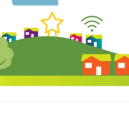
Municipio Autónomo de Caguas © 2020 | Todos los Derechos Res