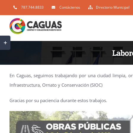
Skip
787.744.8833
Contáctenos
Directorio Municipal
to
content
Toggle
Sliding
Labore
Bar
Area
En Caguas, seguimos trabajando por una ciudad limpia, or
Infraestructura, Ornato y Conservación (SIOC)
Gracias por su paciencia durante estos trabajos.