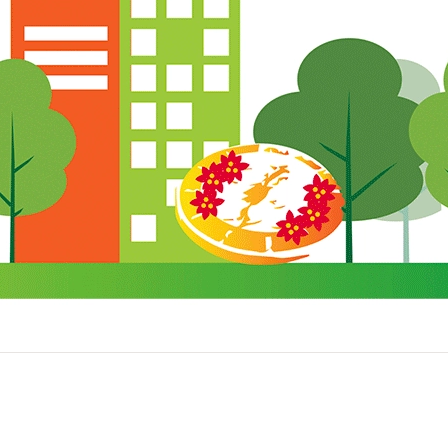
Facebook
X
YouTube
Instagram
Tiktok
LinkedIn
Rss