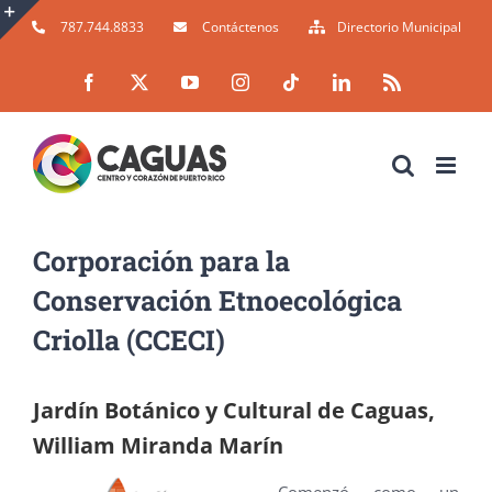
Skip
787.744.8833
Contáctenos
Directorio Municipal
to
Toggle
Facebook
X
YouTube
Instagram
Tiktok
LinkedIn
Rss
content
Sliding
Bar
Area
Corporación para la
Conservación Etnoecológica
Criolla (CCECI)
Jardín Botánico y Cultural de Caguas,
William Miranda Marín
Comenzó como un