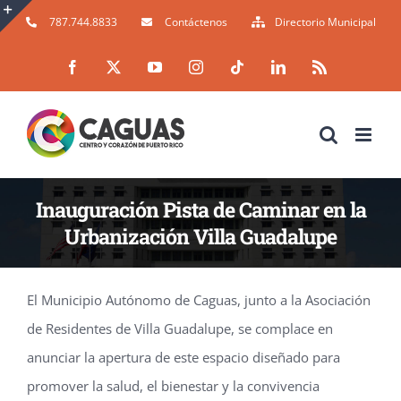
Skip
787.744.8833
Contáctenos
Directorio Municipal
to
Toggle
Facebook
X
YouTube
Instagram
Tiktok
LinkedIn
Rss
content
Sliding
Bar
Area
Inauguración Pista de Caminar en la
Urbanización Villa Guadalupe
El Municipio Autónomo de Caguas, junto a la Asociación
de Residentes de Villa Guadalupe, se complace en
anunciar la apertura de este espacio diseñado para
promover la salud, el bienestar y la convivencia