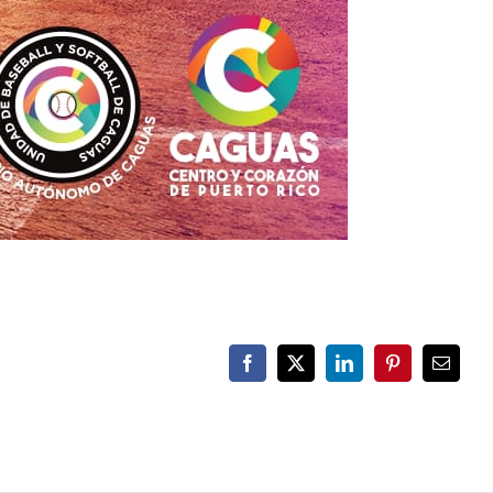
Facebook
X
LinkedIn
Pinterest
Email