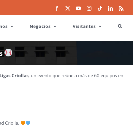
Facebook
X
YouTube
Instagram
Tiktok
LinkedIn
Rss
nos
Negocios
Visitantes
as
igas Criollas
, un evento que reúne a más de 60 equipos en
ad Criolla.