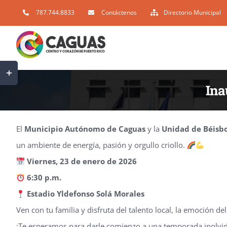
Skip
787.744.8833
Contáctenos
Directorio Municipal
to
content
Toggle
Sliding
Ina
Bar
Area
El
Municipio Autónomo de Caguas
y la
Unidad de Béisbo
un ambiente de energía, pasión y orgullo criollo.
Viernes, 23 de enero de 2026
6:30 p.m.
Estadio Yldefonso Solá Morales
Ven con tu familia y disfruta del talento local, la emoción d
¡Te esperamos para darle comienzo a una temporada inolvi