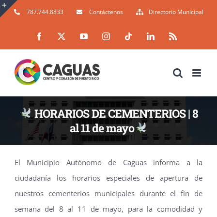
Skip
787.744.8833
Contáctenos
Directorio Municipal
to
Toggle
Facebook
X
YouTube
Instagram
Tiktok
LinkedIn
Rss
content
Sliding
Bar
Area
HORARIOS DE CEMENTERIOS | 8
al 11 de mayo
El Municipio Autónomo de Caguas informa a la
ciudadanía los horarios especiales de apertura de
nuestros cementerios municipales durante el fin de
semana del 8 al 11 de mayo, para la comodidad y