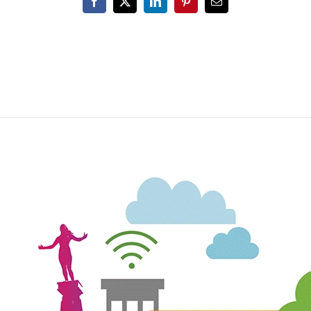
Facebook
X
LinkedIn
Pinterest
Email