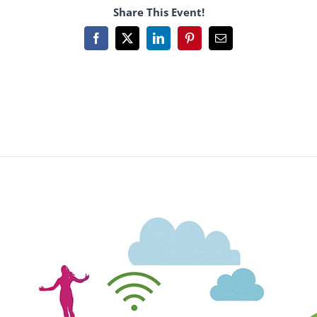
Share This Event!
Facebook
X
LinkedIn
Pinterest
Email