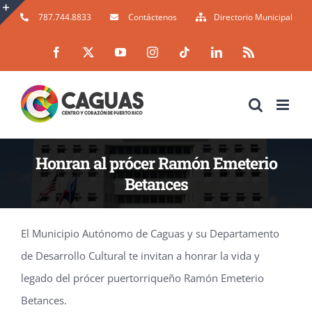
Skip
787.744.8833
Contáctenos
Directorio Municipal
to
Toggle
Facebook
X
YouTube
Instagram
Tiktok
LinkedIn
Rss
content
Sliding
Bar
Area
Honran al prócer Ramón Emeterio
Betances
El Municipio Autónomo de Caguas y su Departamento
de Desarrollo Cultural te invitan a honrar la vida y
legado del prócer puertorriqueño Ramón Emeterio
Betances.