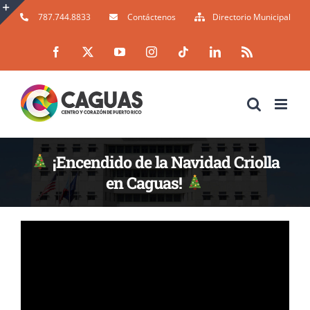
Skip
787.744.8833
Contáctenos
Directorio Municipal
to
Toggle
Facebook
X
YouTube
Instagram
Tiktok
LinkedIn
Rss
content
Sliding
Bar
Area
¡Encendido de la Navidad Criolla
en Caguas!