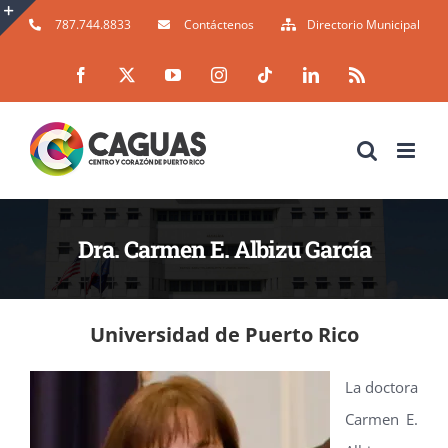
Skip
787.744.8833
Contáctenos
Directorio Municipal
to
Toggle
Facebook
X
YouTube
Instagram
Tiktok
LinkedIn
Rss
content
Sliding
Bar
Area
Dra. Carmen E. Albizu García
Universidad de Puerto Rico
La doctora
Carmen E.