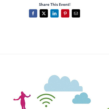
Share This Event!
Facebook
X
LinkedIn
Pinterest
Email