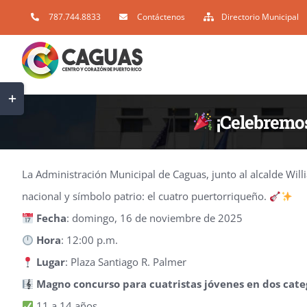
Skip
787.744.8833
Contáctenos
Directorio Municipal
to
content
Toggle
Sliding
¡Celebremos
Bar
Area
La Administración Municipal de Caguas, junto al alcalde Will
nacional y símbolo patrio: el cuatro puertorriqueño.
Fecha
: domingo, 16 de noviembre de 2025
Hora
: 12:00 p.m.
Lugar
: Plaza Santiago R. Palmer
Magno concurso para cuatristas jóvenes en dos cate
11 a 14 años