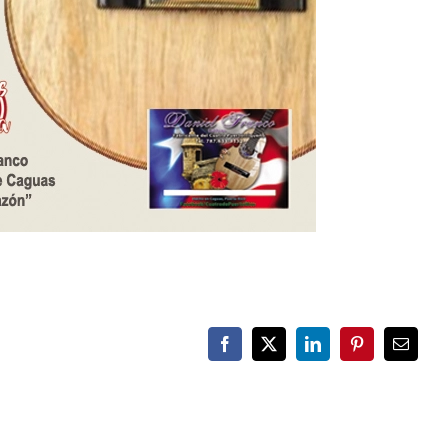
Facebook
X
LinkedIn
Pinterest
Email