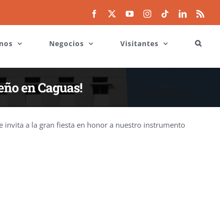
Facebook
X
YouTube
Instagram
Tiktok
LinkedIn
Rss
nos
Negocios
Visitantes
ueño en Caguas!
 invita a la gran fiesta en honor a nuestro instrumento