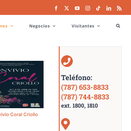
Facebook
X
YouTube
Instagram
Tiktok
LinkedIn
Rss
nos
Negocios
Visitantes
Teléfono:
(787) 653-8833
(787) 744-8833
ext. 1800, 1810
vio Coral Criollo