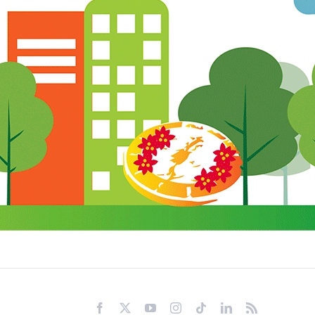
Facebook
X
YouTube
Instagram
Tiktok
LinkedIn
Rss