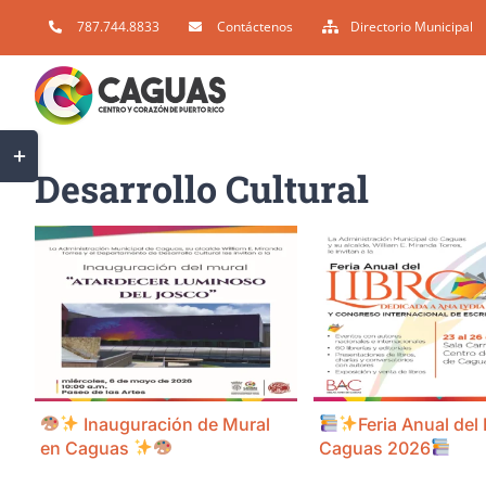
Skip
787.744.8833
Contáctenos
Directorio Municipal
to
content
Toggle
Desarrollo Cultural
Sliding
Bar
Area
Inauguración de Mural
Feria Anual del
en Caguas
Caguas 2026