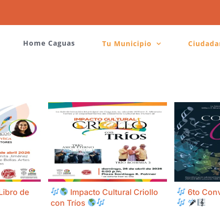
Home Caguas
Tu Municipio
Ciudada
 Libro de
Impacto Cultural Criollo
6to Convi
con Tríos