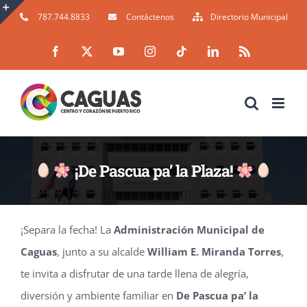
Skip
787.744.8833
Contáctenos
Directorio Municipal
to
Toggle
Facebook
X
YouTube
Instagram
Tiktok
LinkedIn
Rss
content
Sliding
Bar
Area
¡De Pascua pa’ la Plaza!
¡Separa la fecha! La
Administración Municipal de
Caguas
, junto a su alcalde
William E. Miranda Torres
,
te invita a disfrutar de una tarde llena de alegría,
diversión y ambiente familiar en
De Pascua pa’ la