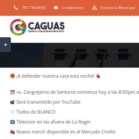
Skip
787.744.8833
Contáctenos
Directorio Municipal
to
content
Toggle
Sliding
Bar
Area
¡A defender nuestra casa esta noche!
vs. Cangrejeros de Santurce comienza hoy a las 8:00pm 
Será transmitido por YouTube
Todos de BLANCO
Televisor en las afuera de La Roger
Nuevo merch disponible en el Mercado Criollo