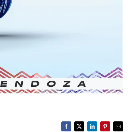
Facebook
X
LinkedIn
Pinterest
Email