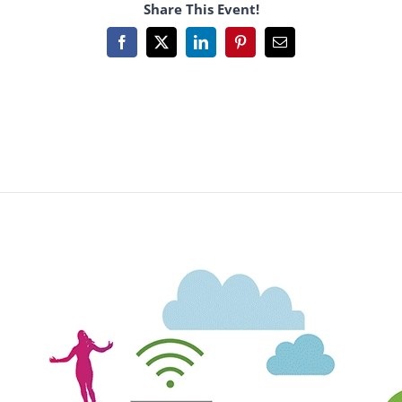
Share This Event!
Facebook
X
LinkedIn
Pinterest
Email