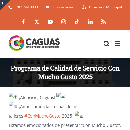
Skip
787.744.8833
Contáctenos
Directorio Municipal
to
Toggle
Facebook
X
YouTube
Instagram
Tiktok
LinkedIn
Rss
content
Sliding
Bar
Area
Programa de Calidad de Servicio Con
Mucho Gusto 2025
Si eres dueño de un restaurante o manejas un negocio en la industria de servicios, ¡este programa es justo para ti!
¡Atención, Caguas!
¡Anunciamos las fechas de los
talleres
#ConMuchoGusto
2025!
Estamos emocionados de presentar “Con Mucho Gusto”,