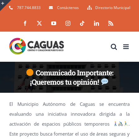
Skip
787.744.8833
Contáctenos
Directorio Municipal
to
Toggle
Facebook
X
YouTube
Instagram
Tiktok
LinkedIn
Rss
content
Sliding
Bar
Area
Comunicado Importante:
¡Queremos tu opinión!
El Municipio Autónomo de Caguas se encuentra
evaluando una iniciativa innovadora dirigida a la
activación de espacios públicos temporeros
.
Este proyecto busca fomentar el uso de áreas seguras y