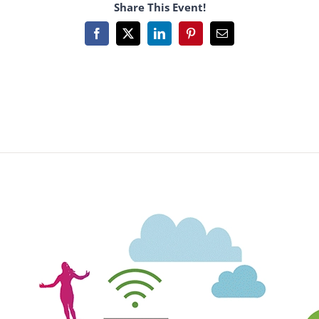
Share This Event!
Facebook
X
LinkedIn
Pinterest
Email