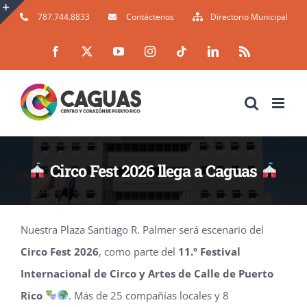
Skip
787.744.8833
Contáctenos
Directorio Municipal
to
Toggle
Facebook
X
YouTube
Instagram
Tiktok
LinkedIn
Rss
content
Sliding
Bar
Area
Circo Fest 2026 llega a Caguas
Nuestra Plaza Santiago R. Palmer será escenario del
Circo Fest 2026
, como parte del
11.º Festival
Internacional de Circo y Artes de Calle de Puerto
Rico
. Más de 25 compañías locales y 8