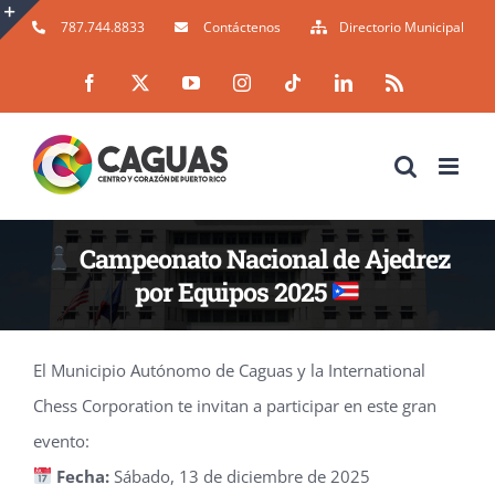
Skip
787.744.8833
Contáctenos
Directorio Municipal
to
Toggle
Facebook
X
YouTube
Instagram
Tiktok
LinkedIn
Rss
content
Sliding
Bar
Area
Campeonato Nacional de Ajedrez
por Equipos 2025
El Municipio Autónomo de Caguas y la International
Chess Corporation te invitan a participar en este gran
evento:
Fecha:
Sábado, 13 de diciembre de 2025