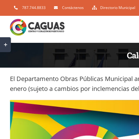
Skip
787.744.8833
Contáctenos
Directorio Municipal
to
content
Toggle
Sliding
Cal
Bar
Area
El Departamento Obras Públicas Municipal anu
enero (sujeto a cambios por inclemencias del