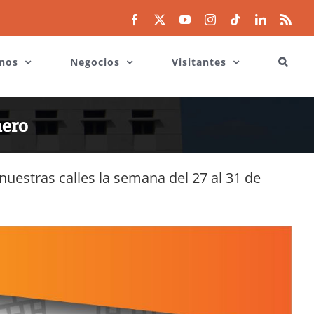
Facebook
X
YouTube
Instagram
Tiktok
LinkedIn
Rss
nos
Negocios
Visitantes
nero
uestras calles la semana del 27 al 31 de