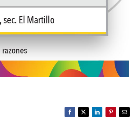
Facebook
X
LinkedIn
Pinterest
Email