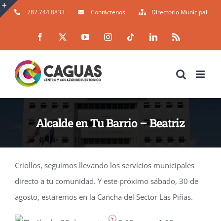
Skip
787.744.8833
Contáctenos
Directorio Municipal
to
Toggle
Facebook
X
YouTube
Instagram
Tiktok
LinkedIn
Rss
content
Sliding
Bar
Area
Alcalde en Tu Barrio – Beatriz
El sábado 30 de agosto, estaremos en la Cancha del Sector Las Piñas
Criollos, seguimos llevando los servicios municipales
directo a tu comunidad. Y este próximo sábado, 30 de
agosto, estaremos en la Cancha del Sector Las Piñas.