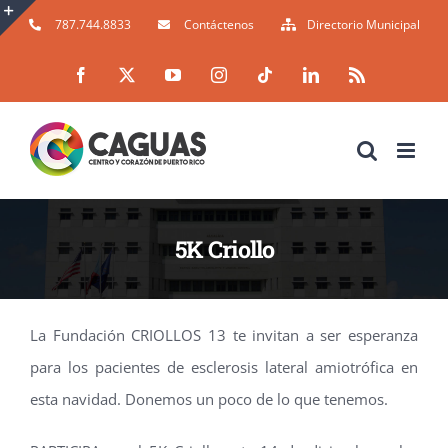
Skip
787.744.8833
Contáctenos
Directorio Municipal
to
Toggle
Facebook
X
YouTube
Instagram
Tiktok
LinkedIn
Rss
content
Sliding
Bar
Area
5K Criollo
La Fundación CRIOLLOS 13 te invitan a ser esperanza
para los pacientes de esclerosis lateral amiotrófica en
esta navidad. Donemos un poco de lo que tenemos.