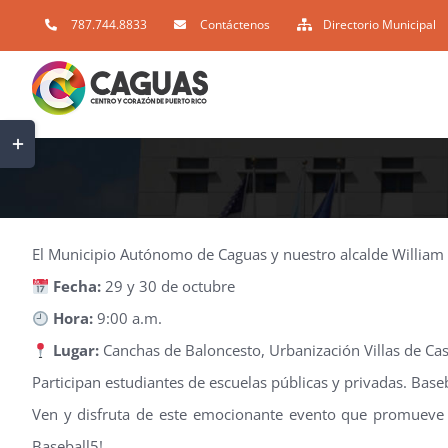
Skip
787.744.8833
Contáctenos
Directorio Municipal
to
content
Toggle
Sliding
Bar
Area
El Municipio Autónomo de Caguas y nuestro alcalde William M
Fecha:
29 y 30 de octubre
Hora:
9:00 a.m.
Lugar:
Canchas de Baloncesto, Urbanización Villas de Cas
Participan estudiantes de escuelas públicas y privadas. Base
Ven y disfruta de este emocionante evento que promueve el
Baseball5!