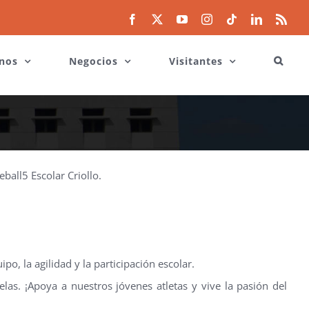
Facebook
X
YouTube
Instagram
Tiktok
LinkedIn
Rss
nos
Negocios
Visitantes
all5 Escolar Criollo.
o, la agilidad y la participación escolar.
as. ¡Apoya a nuestros jóvenes atletas y vive la pasión del