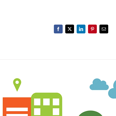
Facebook
X
LinkedIn
Pinterest
Email